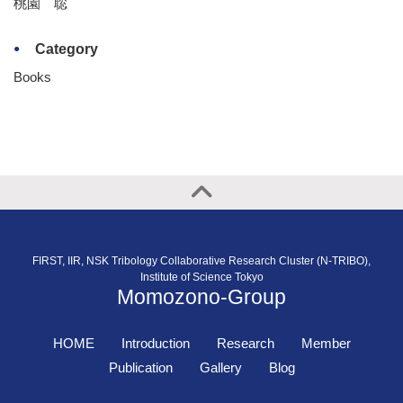
桃園 聡
Category
Books
FIRST, IIR, NSK Tribology Collaborative Research Cluster (N-TRIBO),
Institute of Science Tokyo
Momozono-Group
HOME
Introduction
Research
Member
Publication
Gallery
Blog