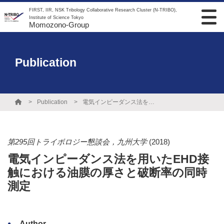
FIRST, IIR, NSK Tribology Collaborative Research Cluster (N-TRIBO),
Institute of Science Tokyo
Momozono-Group
Publication
Publication
電気インピーダンス法を用いたEHD接触における油膜の厚さと破断率の同時測定
第295回トライボロジー懇談会，九州大学
(2018)
電気インピーダンス法を用いたEHD接
触における油膜の厚さと破断率の同時
測定
Author