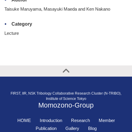
Taisuke Maruyama, Masayuki Maeda and Ken Nakano
Category
Lecture
FIRST, IIR, NSK Tribology Collaborative Research Cluster (N-TRIBO),
Institute of Science Tokyo
Momozono-Group
HOME
Introduction
Research
Member
Publication
Gallery
Blog