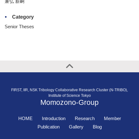
兼弘 薪嗣
Category
Senior Theses
FIRST, IIR, NSK Tribology Collaborative Research Cluster (N-TRIBO),
Institute of Science Tokyo
Momozono-Group
HOME
Introduction
Research
Member
Publication
Gallery
Blog