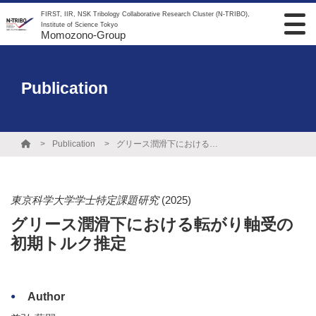
FIRST, IIR, NSK Tribology Collaborative Research Cluster (N-TRIBO),
Institute of Science Tokyo
Momozono-Group
Publication
Publication
グリース潤滑下における転がり軸受の初期トルク推定
東京科学大学学士特定課題研究
(2025)
グリース潤滑下における転がり軸受の
初期トルク推定
Author